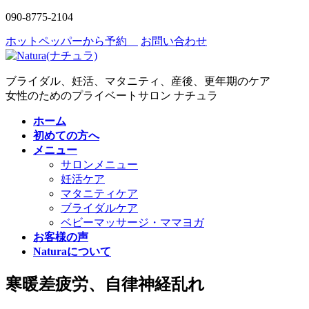
コ
ナ
090-8775-2104
ン
ビ
ホットペッパーから予約
お問い合わせ
テ
ゲ
ン
ー
ツ
シ
ブライダル、妊活、マタニティ、産後、更年期のケア
へ
ョ
女性のためのプライベートサロン ナチュラ
ス
ン
キ
に
ホーム
ッ
移
初めての方へ
プ
動
メニュー
サロンメニュー
妊活ケア
マタニティケア
ブライダルケア
ベビーマッサージ・ママヨガ
お客様の声
Naturaについて
寒暖差疲労、自律神経乱れ