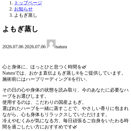
トップページ
お知らせ
よもぎ蒸し
よもぎ蒸し
最
2026.07.06
2026.07.06
natura
終
更
新
日
心と身体に、ほっとひと息つく時間を🌿
時
Naturaでは、おかま直伝よもぎ蒸し®をご提供しています。
:
施術前にはハーブリーディング®を行い、
その日の心や身体の状態を読み取り、今のあなたに必要なハ
ーブをお選びします。
使用するのは、こだわりの国産よもぎ。
選ばれたハーブを一緒に蒸すことで、やさしい香りに包まれ
ながら、心も身体もリラックスしていただけます。
冷えやむくみが気になる方、毎日頑張るご自身をいたわる時
間を過ごしたい方におすすめです🌿