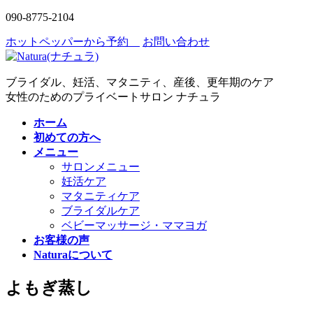
コ
ナ
090-8775-2104
ン
ビ
ホットペッパーから予約
お問い合わせ
テ
ゲ
ン
ー
ツ
シ
ブライダル、妊活、マタニティ、産後、更年期のケア
へ
ョ
女性のためのプライベートサロン ナチュラ
ス
ン
キ
に
ホーム
ッ
移
初めての方へ
プ
動
メニュー
サロンメニュー
妊活ケア
マタニティケア
ブライダルケア
ベビーマッサージ・ママヨガ
お客様の声
Naturaについて
よもぎ蒸し