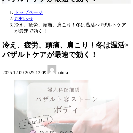
トップページ
お知らせ
冷え、疲労、頭痛、肩こり！冬は温活×バザルトケア
が最速で効く！
冷え、疲労、頭痛、肩こり！冬は温活×
バザルトケアが最速で効く！
最
2025.12.09
2025.12.09
natura
終
更
新
日
時
: