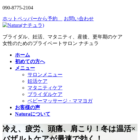
コ
ナ
090-8775-2104
ン
ビ
ホットペッパーから予約
お問い合わせ
テ
ゲ
ン
ー
ツ
シ
ブライダル、妊活、マタニティ、産後、更年期のケア
へ
ョ
女性のためのプライベートサロン ナチュラ
ス
ン
キ
に
ホーム
ッ
移
初めての方へ
プ
動
メニュー
サロンメニュー
妊活ケア
マタニティケア
ブライダルケア
ベビーマッサージ・ママヨガ
お客様の声
Naturaについて
冷え、疲労、頭痛、肩こり！冬は温活×
バザルトケアが最速で効く！